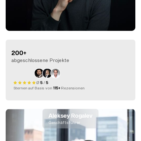
200+
abgeschlossene Projekte
Ø
5
/
5
Sternen auf Basis von
115+
Rezensionen
Aleksey Rogalev
Geschäftsführer