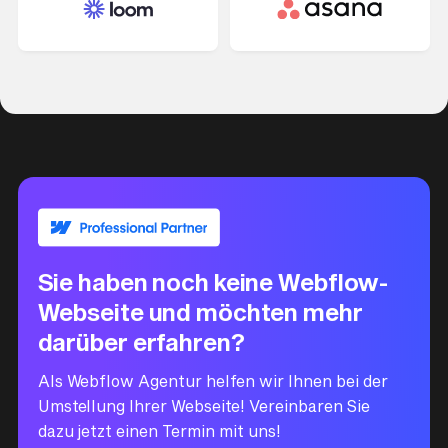
Sie haben noch keine Webflow-
Webseite und möchten mehr
darüber erfahren?
Als Webflow Agentur helfen wir Ihnen bei der
Umstellung Ihrer Webseite! Vereinbaren Sie
dazu jetzt einen Termin mit uns!