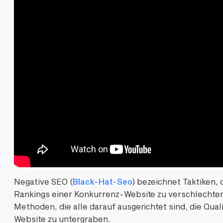
Negative SEO (
Black-Hat-Seo
) bezeichnet Taktiken,
Rankings einer Konkurrenz-Website zu verschlechter
Methoden, die alle darauf ausgerichtet sind, die Qual
Website zu untergraben.