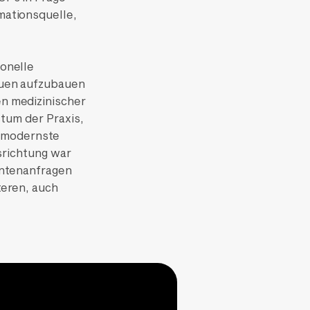
mationsquelle,
ionelle
auen aufzubauen
en medizinischer
tum der Praxis,
 modernste
richtung war
entenanfragen
teren, auch