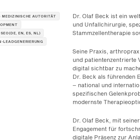
Dr. Olaf Beck ist ein we
S MEDIZINISCHE AUTORITÄT
und Unfallchirurgie, spe
LOPMENT
Stammzellentherapie so
 SEO
(DE, EN, ES, NL)
N-LEADGENERIERUNG
Seine Praxis, arthroprax
und patientenzentrierte 
digital sichtbar zu mach
Dr. Beck als führenden E
– national und internati
spezifischen Gelenkprob
modernste Therapieoptio
Dr. Olaf Beck, mit seine
Engagement für fortschr
digitale Präsenz zur Anl