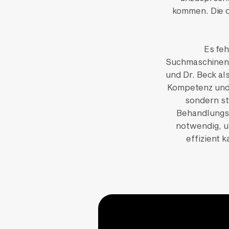
kommen. Die d
Es feh
Suchmaschineno
und Dr. Beck al
Kompetenz und 
sondern s
Behandlungs
notwendig, u
effizient 