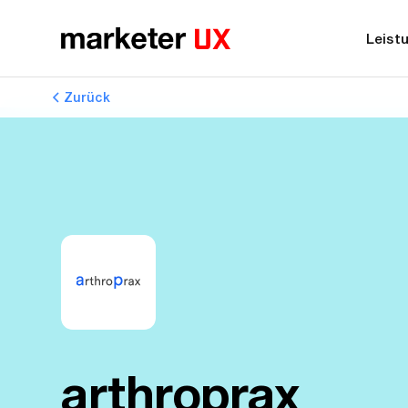
Leist
Zurück
arthroprax