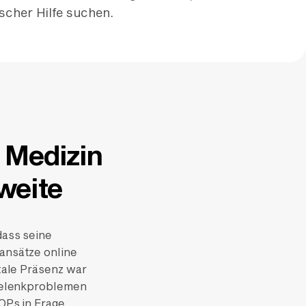
ischer Hilfe suchen.
 Medizin
weite
dass seine
ansätze online
itale Präsenz war
ggelenkproblemen
OPs in Frage