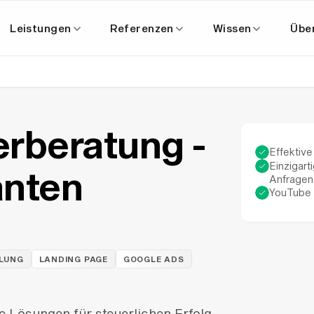
Leistungen
Referenzen
Wissen
Übe
rberatung -
Effektiv
Einzigart
anten
Anfragen
YouTube 
LUNG
LANDING PAGE
GOOGLE ADS
 Lösungen für steuerlichen Erfolg