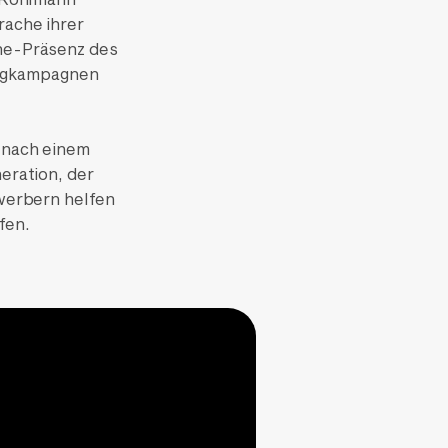
ache ihrer
ne-Präsenz des
ingkampagnen
 nach einem
eration, der
werbern helfen
fen.