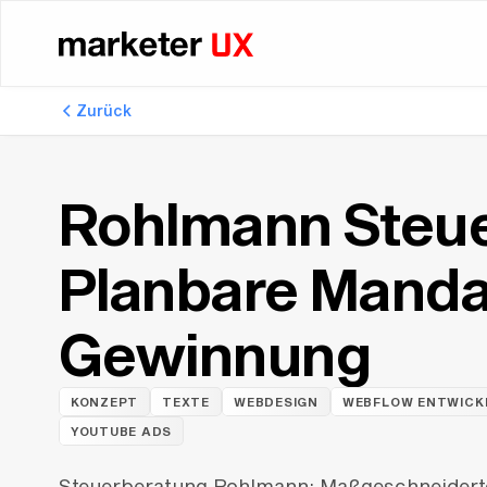
Zurück
Rohlmann Steue
Planbare Mand
Gewinnung
KONZEPT
TEXTE
WEBDESIGN
WEBFLOW ENTWICK
YOUTUBE ADS
Steuerberatung Rohlmann: Maßgeschneiderte