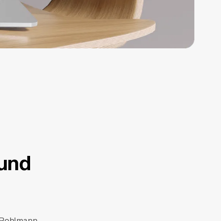
und
e Rohlmann