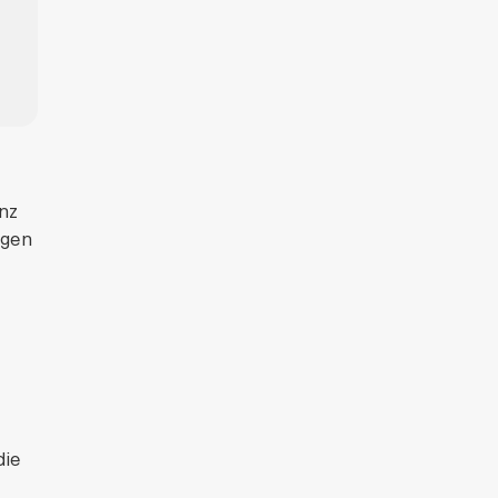
nz
ggen
die