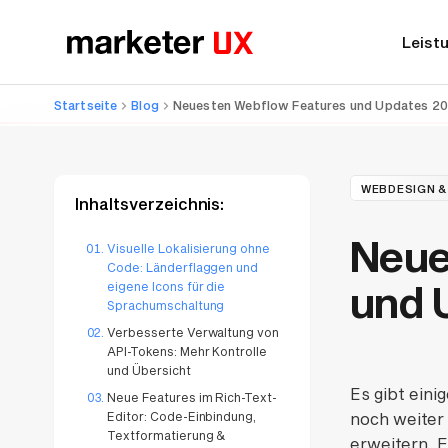
Leist
Startseite
Blog
Neuesten Webflow Features und Updates 2
WEBDESIGN &
Inhaltsverzeichnis:
Neue
Visuelle Lokalisierung ohne
Code: Länderflaggen und
und 
eigene Icons für die
Sprachumschaltung
Verbesserte Verwaltung von
API-Tokens: Mehr Kontrolle
und Übersicht
Es gibt ein
Neue Features im Rich-Text-
Editor: Code-Einbindung,
noch weiter
Textformatierung &
erweitern. E