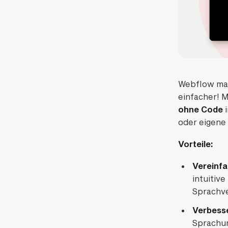
Domain für sichere Tests
Bessere Organisation im
Designer: Gruppieren von
Komponenten-Eigenschaften
Fazit: Webflow 2024 – mehr
Kontrolle und erweiterte
Designmöglichkeiten für
optimierte Websites
Webflow mac
einfacher! 
ohne Code
i
oder eigene
Vorteile:
Vereinfa
intuitiv
Sprachve
Verbesse
Sprachum