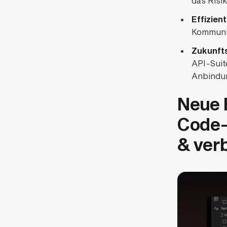
das Risi
Effizien
Kommunik
Zukunfts
API-Suite
Anbindu
Neue 
Code-
& ver