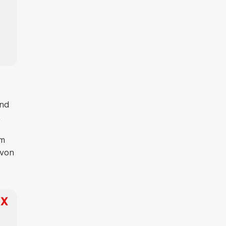
und
.
im
 von