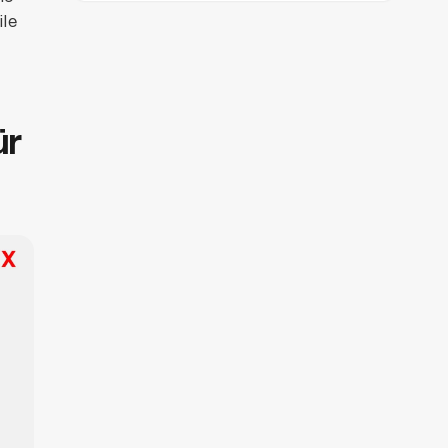
ile
ür