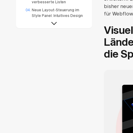
verbesserte Listen
bisher neues
Neue Layout-Steuerung im
für Webflow
Style Panel: Intuitives Design
und optimierte Workflows
Visuel
Figma to Webflow:
Schnellerer Website-Start mit
Lände
neuer Companion App &
Design System Sync
die S
Neue Möglichkeiten für
fortgeschrittene Designs:
Benutzerdefinierte CSS-
Eigenschaften und Werte
Webflow Enterprise:
Detaillierte Webseite-
Änderungsverfolgung per API
Webflow Enterprise: Sicheres
Arbeiten mit Seitenzweigen
(pages as branches) und
Komponentenbearbeitung
Webflow Enterprise:
Eigenständige Staging-