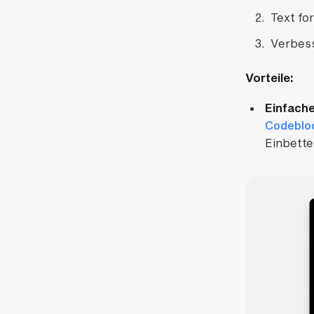
Text fo
Verbess
Vorteile:
Einfach
Codeblo
Einbette