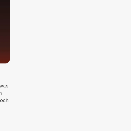
twas
n
noch