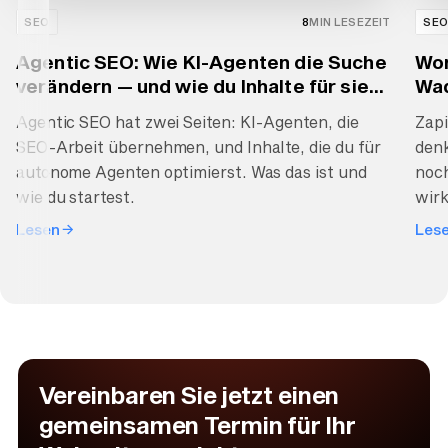
SEO
8
MIN LESEZEIT
SE
Agentic SEO: Wie KI-Agenten die Suche
Wor
verändern — und wie du Inhalte für sie
Wad
optimierst
Wac
Agentic SEO hat zwei Seiten: KI-Agenten, die
Zapi
SEO-Arbeit übernehmen, und Inhalte, die du für
denk
autonome Agenten optimierst. Was das ist und
noch
wie du startest.
wir
Lesen
Les
Vereinbaren Sie jetzt einen
gemeinsamen Termin für Ihr